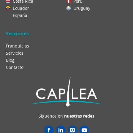
Costa Rica
Perú
Ecuador
Uruguay
España
Secciones
Franquicias
Servicios
Blog
Contacto
Síguenos en
nuestras redes
Y
o