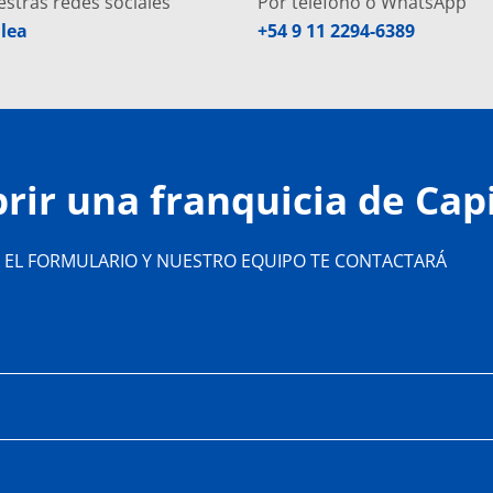
estras redes sociales
Por teléfono o WhatsApp
t
n
lea
+54 9 11 2294-6389
u
e
b
-
e
a
l
t
rir una franquicia de Cap
 EL FORMULARIO Y NUESTRO EQUIPO TE CONTACTARÁ