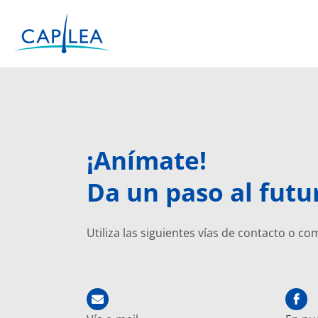
Ir
al
contenido
¡Anímate!
Da un paso al futu
Utiliza las siguientes vías de contacto o co
E
n
v