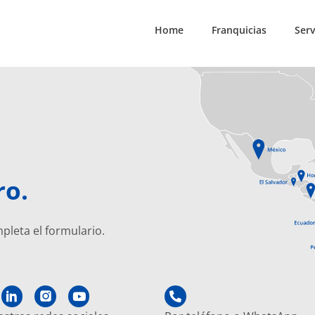
Home
Franquicias
Serv
ro.
mpleta el formulario.
Y
P
o
h
u
o